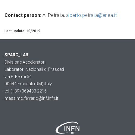
Contact person:
A. Petralia,
alberto.petralia@enea.it
Last update: 10/2019
SPARC_LAB
Divisione Acceleratori
Laboratori Nazionali di Frascati
via E. Fermi 54
00044 Frascati (RM) Italy
tel. (+39) 069403 2216
massimo.ferrario@lnf.infn.it