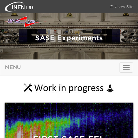
LNF
Users Site
SASE Experiments
MENU
Togg
navig